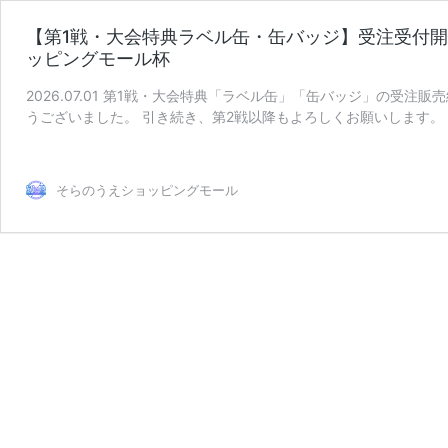
【第1戦・大会特典ラベル缶・缶バッジ】受注受付開始
ッピングモール杯
2026.07.01 第1戦・大会特典「ラベル缶」「缶バッジ」の受
うございました。 引き続き、第2戦以降もよろしくお願いします。 20
【第
…
続きを読む
1
戦・
そらのうえショッピングモール
大
会
特
典
ラ
ベ
ル
缶・
缶
バ
ッ
ジ】