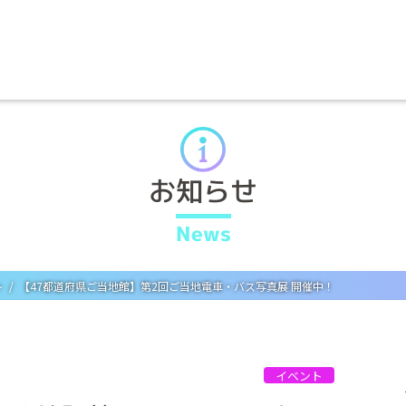
お知らせ
News
ト
【47都道府県ご当地館】第2回ご当地電車・バス写真展 開催中！
イベント