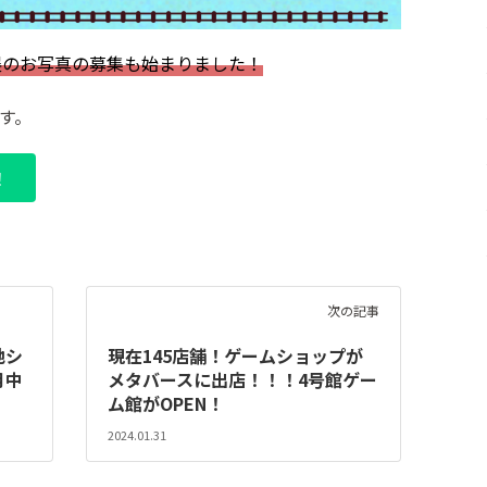
展のお写真の募集も始まりました！
す。
！
次の記事
地シ
現在145店舗！ゲームショップが
月中
メタバースに出店！！！4号館ゲー
ム館がOPEN！
2024.01.31