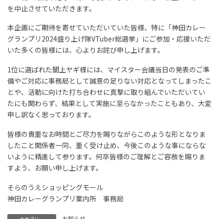
を中止させていただきます。
本企画にご期待を寄せていただいていた皆様、特に「神田カレー
グランプリ2024盛り上げ隊VTuber総選挙」にご参加・応援いただ
いた多くの皆様には、心よりお詫び申し上げます。
1位に選ばれた闇上ヤギ様には、マイスター会議当日の発表のご準
備やご対応に事務局として誠意の足りない対応となってしまったこ
とや、活動に向けた打ち合わせに真摯に取り組んでいただいてい
たにも関わらず、結果として実施に至らなかったこともあり、大変
申し訳なく思っております。
皆様の貴重なお時間とご尽力を賜りながらこのような形となりま
したこと関係者一同、重く受け止め、今後このような事にならな
いように精進して参ります。何卒皆様のご理解とご容赦を賜りま
すよう、お願い申し上げます。
そらのうえショッピングモール
神田カレーグランプリ案内所 事務局
お知らせ
カテゴリー