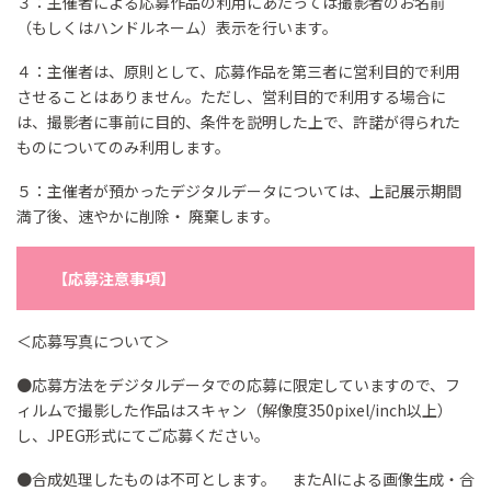
３：主催者による応募作品の利用にあたっては撮影者のお名前
（もしくはハンドルネーム）表示を行います。​
​４：主催者は、原則として、応募作品を第三者に営利目的で利用
させることはありません。ただし、営利目的で利用する場合に
は、撮影者に事前に目的、条件を説明した上で、許諾が得られた
ものについてのみ利用します。​
​５：主催者が預かったデジタルデータについては、上記展示期間
満了後、速やかに削除・ 廃棄します。
【応募注意事項】
＜応募写真について＞​
●応募方法をデジタルデータでの応募に限定していますので、フ
ィルムで撮影した作品はスキャン（解像度350pixel/inch以上）
し、JPEG形式にてご応募ください。​
●合成処理したものは不可とします。 またAIによる画像生成・合