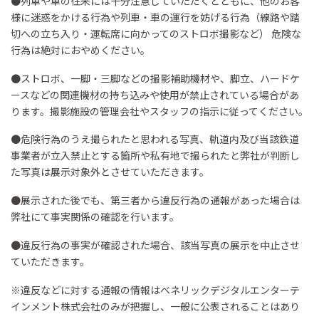
●列車や車の往来には十分注意していただくとともに、他のお客
様に迷惑をかける行為や列車・車の運行を妨げる行為（線路や踏
切への立ち入り・運転席に向かってのストロボ撮影など） 危険な
行為は絶対におやめください。​
●ストロボ、一脚・三脚などの撮影補助機材や、脚立、ハードケ
ースなどの関連機材の持ち込みや使用が禁止されている場合があ
ります。撮影施設の管理会社やスタッフの指示に従ってください。​
●危険行為のうえ撮られたと思われる写真、軌道内及び当該鉄道
事業者が立入禁止とする箇所や私有地で撮られたと弊社が判断し
た写真は展示対象外とさせていただきます。 ​
●展示された後でも、第三者から違反行為の通報があった場合は
弊社にて事実関係の確認を行います。​
●違反行為の事実が確認された場合、該当写真の展示を中止させ
ていただきます。​
※違反などに対する通報の情報はベネリックデジタルエンターテ
インメント株式会社のみが把握し、一般に公表されることはあり