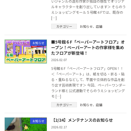
いジャンルの造形作家が独自の感性でオリジナ
ルキャラクターを創り出しています＞ そらのう
えショッピングモール５号館４Fでは、既存の
[…]
カテゴリー
お知らせ
、
店舖
■5号館６F「ペーパーアートフロア」オ
お知らせ
ープン！ペーパーアートの作家様を集め
たフロアが新登場！
2026.02.07
5号館６F「ペーパーアートフロア」OPEN！！
＜「ペーパーアート」は、紙を切る・折る・貼
る・重ねるなどして、平面や立体的な作品を創
り出す芸術表現です＞ 今回、ペーパーワンダー
ランド様と公式連動でそらのうえショッピング
モ […]
カテゴリー
お知らせ
、
店舖
【2/24】メンテナンスのお知らせ
お知らせ
2026.02.17