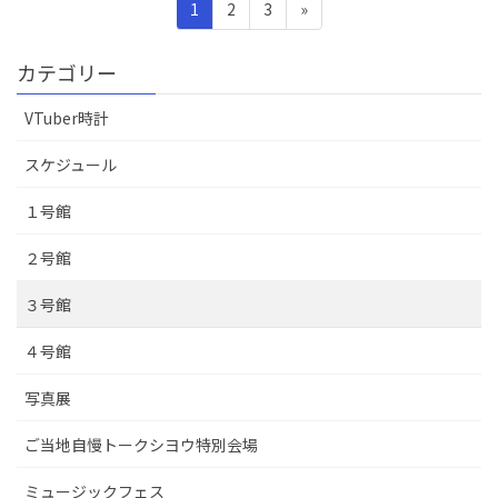
投
ペ
ペ
ペ
1
2
3
»
稿
ー
ー
ー
ナ
ジ
ジ
ジ
カテゴリー
ビ
ゲ
VTuber時計
ー
スケジュール
シ
ョ
１号館
ン
２号館
３号館
４号館
写真展
ご当地自慢トークシヨウ特別会場
ミュージックフェス