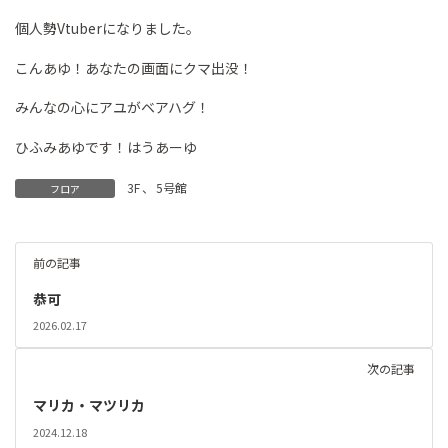
個人勢Vtuberになりました。
こんあゆ！あなたの画面にクマ出没！
みんなの心にアユがベアハグ！
ひふみあゆです！はうあーゆ
3F
、
5号館
フロア
前の記事
恭可
2026.02.17
次の記事
マリカ・マツリカ
2024.12.18