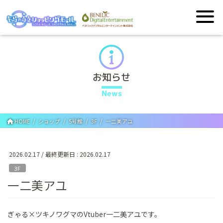
お知らせ
News
HOME
ショップ
5号館
3F
一二美アユ
2026.02.17
/ 最終更新日 :
2026.02.17
3F
一二美アユ
ぎゃる×ツキノワグマのVtuber一二美アユです。