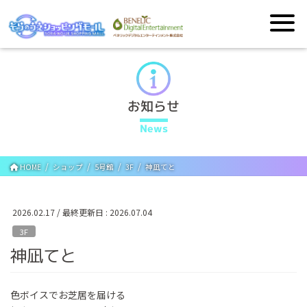
お知らせ
News
HOME
ショップ
5号館
3F
神凪てと
2026.02.17
/ 最終更新日 :
2026.07.04
3F
神凪てと
色ボイスでお芝居を届ける