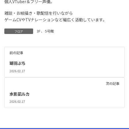
個人VTuber＆フリー声優。
雑談・お絵描き・歌配信を行いながら
ゲームCVやTVナレーションなど幅広く活動しています。
3F
、
5号館
フロア
前の記事
瑚羽ぷち
2026.02.17
次の記事
水影凪ルカ
2026.02.17