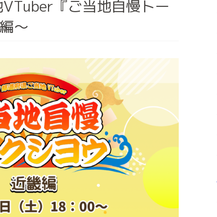
VTuber『ご当地自慢トー
編～