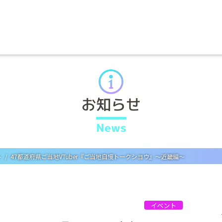
お知らせ
News
ト
47都道府県ご当地VTuber『ご当地自慢トークシヨウ』～近畿編～
イベント