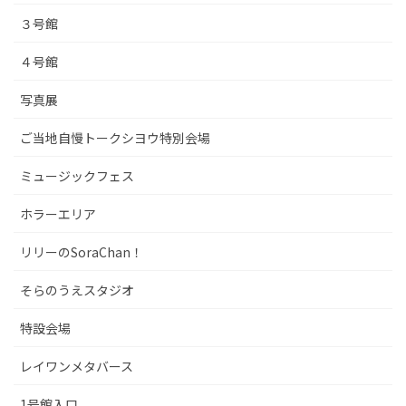
３号館
４号館
写真展
ご当地自慢トークシヨウ特別会場
ミュージックフェス
ホラーエリア
リリーのSoraChan！
そらのうえスタジオ
特設会場
レイワンメタバース
1号館入口