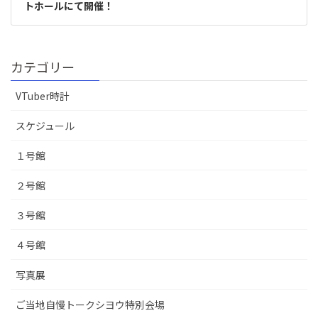
トホールにて開催！
カテゴリー
VTuber時計
スケジュール
１号館
２号館
３号館
４号館
写真展
ご当地自慢トークシヨウ特別会場