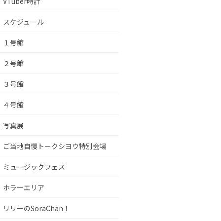
VTuber時計
スケジュール
１号館
２号館
３号館
４号館
写真展
ご当地自慢トークシヨウ特別会場
ミュージックフェス
ホラーエリア
リリーのSoraChan！